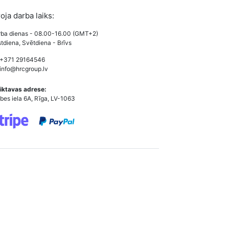
roja darba laiks:
ba dienas - 08.00-16.00 (GMT+2)
tdiena, Svētdiena - Brīvs
 +371 29164546
info@hrcgroup.lv
iktavas adrese:
bes iela 6A, Rīga, LV-1063