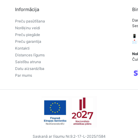
Informācija
Bi
Dar
Preču pasūtīšana
Ses
Norēķinu veidi
Preču piegāde
📱
Preču garantija
📩
Kontakti
Nol
Distances līgums
Čui
Saistību atruna
Datu aizsardzība
Par mums
Saskaņā ar līgumu Nr.9.2-17-L-2025/1584