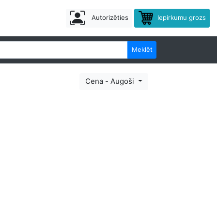
Autorizēties
Iepirkumu grozs
Meklēt
Cena - Augoši