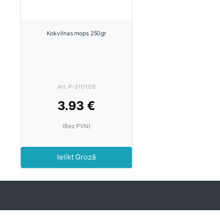
Kokvilnas mops 250gr
Art. P-310109
3.93 €
(Bez PVN)
Ielikt Grozā