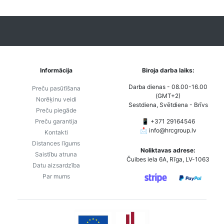
Informācija
Biroja darba laiks:
Darba dienas - 08.00-16.00
Preču pasūtīšana
(GMT+2)
Norēķinu veidi
Sestdiena, Svētdiena - Brīvs
Preču piegāde
Preču garantija
📱 +371 29164546
📩
info@hrcgroup.lv
Kontakti
Distances līgums
Noliktavas adrese:
Saistību atruna
Čuibes iela 6A, Rīga, LV-1063
Datu aizsardzība
Par mums