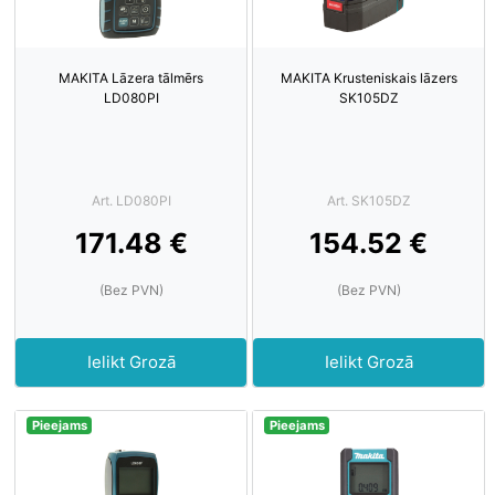
MAKITA Lāzera tālmērs
MAKITA Krusteniskais lāzers
LD080PI
SK105DZ
Art. LD080PI
Art. SK105DZ
171.48 €
154.52 €
(Bez PVN)
(Bez PVN)
Ielikt Grozā
Ielikt Grozā
Pieejams
Pieejams