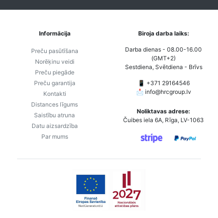
Informācija
Biroja darba laiks:
Darba dienas - 08.00-16.00
Preču pasūtīšana
(GMT+2)
Norēķinu veidi
Sestdiena, Svētdiena - Brīvs
Preču piegāde
Preču garantija
📱 +371 29164546
📩
info@hrcgroup.lv
Kontakti
Distances līgums
Noliktavas adrese:
Saistību atruna
Čuibes iela 6A, Rīga, LV-1063
Datu aizsardzība
Par mums