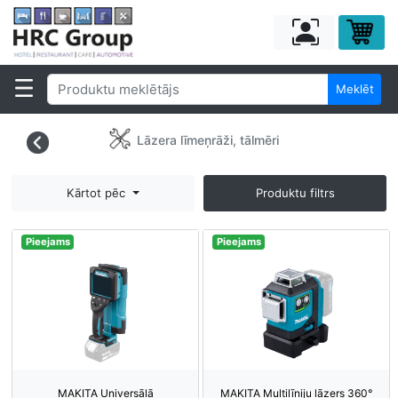
Meklēt
Lāzera līmeņrāži, tālmēri
Kārtot pēc
Produktu filtrs
Pieejams
Pieejams
MAKITA Universālā
MAKITA Multilīniju lāzers 360°