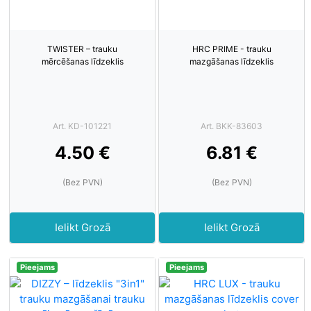
TWISTER – trauku
HRC PRIME - trauku
mērcēšanas līdzeklis
mazgāšanas līdzeklis
Art. KD-101221
Art. BKK-83603
4.50 €
6.81 €
(Bez PVN)
(Bez PVN)
Ielikt Grozā
Ielikt Grozā
Pieejams
Pieejams