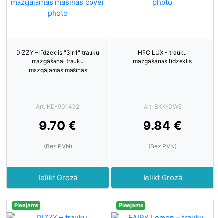
DIZZY – līdzeklis "3in1" trauku
HRC LUX - trauku
mazgāšanai trauku
mazgāšanas līdzeklis
mazgājamās mašīnās
Art. KD-901402
Art. BKK-DW5
9.70 €
9.84 €
(Bez PVN)
(Bez PVN)
Ielikt Grozā
Ielikt Grozā
Pieejams
Pieejams