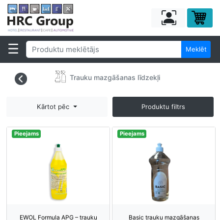
Meklēt
Trauku mazgāšanas līdzekļi
Kārtot pēc
Produktu filtrs
Pieejams
Pieejams
EWOL Formula APG – trauku
Basic trauku mazgāšanas