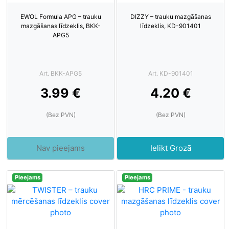
EWOL Formula APG – trauku
DIZZY – trauku mazgāšanas
mazgāšanas līdzeklis, BKK-
līdzeklis, KD-901401
APG5
Art. BKK-APG5
Art. KD-901401
3.99 €
4.20 €
(Bez PVN)
(Bez PVN)
Nav pieejams
Ielikt Grozā
Pieejams
Pieejams