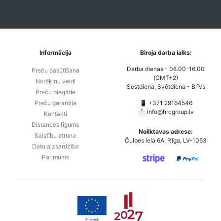
Informācija
Biroja darba laiks:
Darba dienas - 08.00-16.00
Preču pasūtīšana
(GMT+2)
Norēķinu veidi
Sestdiena, Svētdiena - Brīvs
Preču piegāde
Preču garantija
📱 +371 29164546
📩
info@hrcgroup.lv
Kontakti
Distances līgums
Noliktavas adrese:
Saistību atruna
Čuibes iela 6A, Rīga, LV-1063
Datu aizsardzība
Par mums