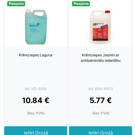
Pieejams
Pieejams
Krēmziepes Laguna
Krēmziepes Jasmin ar
antibakteriālu iedarbību
Art. KD-6565
Art. BKK-KRZ5
10.84 €
5.77 €
(Bez PVN)
(Bez PVN)
Ielikt Grozā
Ielikt Grozā