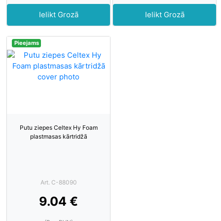
Ielikt Grozā
Ielikt Grozā
Pieejams
Putu ziepes Celtex Hy Foam
plastmasas kārtridžā
Art. C-88090
9.04 €