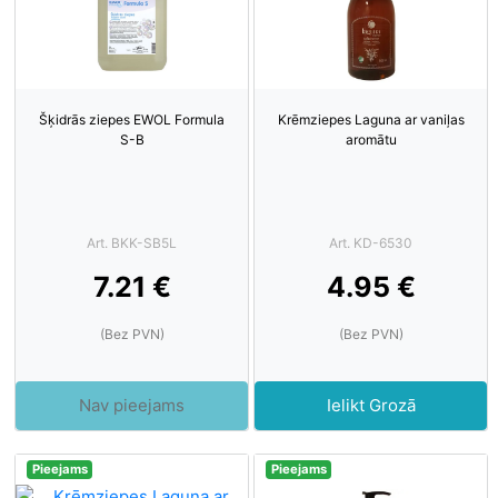
Šķidrās ziepes EWOL Formula
Krēmziepes Laguna ar vaniļas
S-B
aromātu
Art. BKK-SB5L
Art. KD-6530
7.21 €
4.95 €
(Bez PVN)
(Bez PVN)
Nav pieejams
Ielikt Grozā
Pieejams
Pieejams