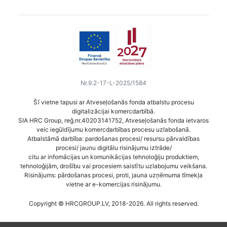
Nr.9.2-17-L-2025/1584
Šī vietne tapusi ar Atveseļošanās fonda atbalstu procesu
digitalizācijai komercdarbībā.
SIA HRC Group, reģ.nr.40203141752, Atveseļošanās fonda ietvaros
veic iegūldījumu komercdarbības procesu uzlabošanā.
Atbalstāmā darbība: pardošanas procesi/ resursu pārvaldības
procesi/ jaunu digitālu risinājumu iztrāde/
citu ar infomācijas un komunikācijas tehnoloģiju produktiem,
tehnoloģijām, drošību vai procesiem saistītu uzlabojumu veikšana.
Risinājums: pārdošanas procesi, proti, jauna uzņēmuma tīmekļa
vietne ar e-komercijas risinājumu.
Copyright © HRCGROUP.LV, 2018-2026. All rights reserved.