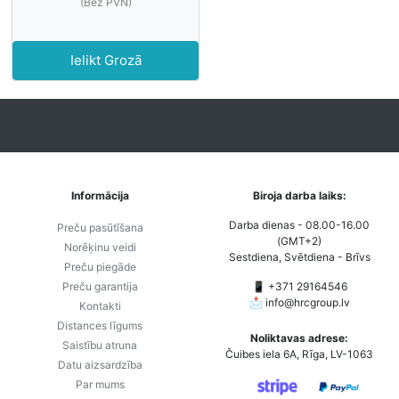
(Bez PVN)
Ielikt Grozā
Informācija
Biroja darba laiks:
Darba dienas - 08.00-16.00
Preču pasūtīšana
(GMT+2)
Norēķinu veidi
Sestdiena, Svētdiena - Brīvs
Preču piegāde
Preču garantija
📱 +371 29164546
📩
info@hrcgroup.lv
Kontakti
Distances līgums
Noliktavas adrese:
Saistību atruna
Čuibes iela 6A, Rīga, LV-1063
Datu aizsardzība
Par mums