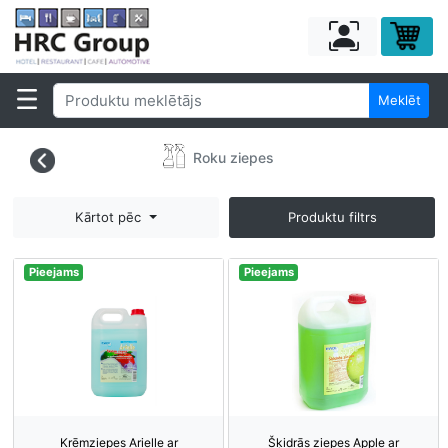
Meklēt
Roku ziepes
Kārtot pēc
Produktu filtrs
Pieejams
Pieejams
Krēmziepes Arielle ar
Šķidrās ziepes Apple ar