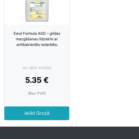
Ewol Formula AGD – grīdas
mazgāšanas līdzeklis ar
antibakteriālu iedarbību
Art. BKK-AGDB5
5.35 €
(Bez PVN)
Ielikt Grozā