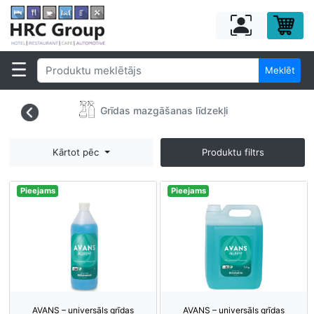
Meklēt
Grīdas mazgāšanas līdzekļi
Kārtot pēc
Produktu filtrs
Pieejams
Pieejams
AVANS – universāls grīdas
AVANS – universāls grīdas