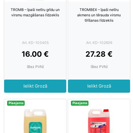
TROMB – īpaši netīru grīdu un
TROMBEX – īpaši netīru
virsmu mazgāšanas līdzeklis
akmens un tērauda virsmu
tīrīšanas līdzeklis
Art. KD-103405
Art. KD-102606
16.00 €
27.28 €
(Bez PVN)
(Bez PVN)
Ielikt Grozā
Ielikt Grozā
Pieejams
Pieejams