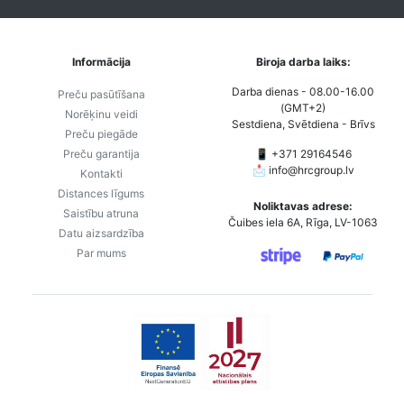
Informācija
Biroja darba laiks:
Darba dienas - 08.00-16.00
Preču pasūtīšana
(GMT+2)
Norēķinu veidi
Sestdiena, Svētdiena - Brīvs
Preču piegāde
Preču garantija
📱 +371 29164546
📩
info@hrcgroup.lv
Kontakti
Distances līgums
Noliktavas adrese:
Saistību atruna
Čuibes iela 6A, Rīga, LV-1063
Datu aizsardzība
Par mums