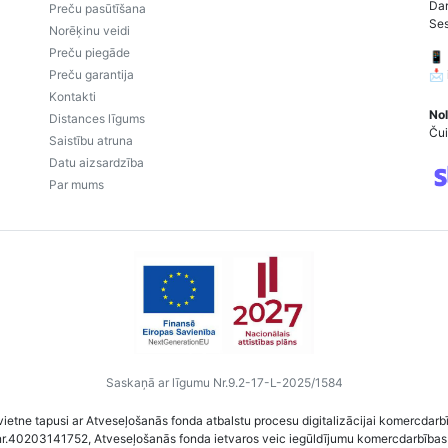
Dar
Preču pasūtīšana
Ses
Norēķinu veidi
Preču piegāde
📱
Preču garantija
📩
Kontakti
Nol
Distances līgums
Čui
Saistību atruna
Datu aizsardzība
Par mums
Saskaņā ar līgumu Nr.9.2-17-L-2025/1584
vietne tapusi ar Atveseļošanās fonda atbalstu procesu digitalizācijai komercdarb
nr.40203141752, Atveseļošanās fonda ietvaros veic iegūldījumu komercdarbības