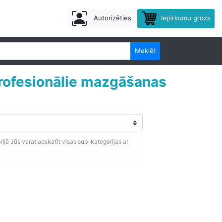
Autorizēties
Iepirkumu grozs
Meklēt
rofesionālie mazgāšanas
jā Jūs varat apskatīt visas sub-kategorijas ar