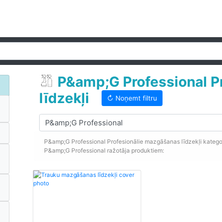
P&amp;G Professional P
līdzekļi
↻ Noņemt filtru
P&amp;G Professional Profesionālie mazgāšanas līdzekļi kategori
P&amp;G Professional ražotāja produktiem: