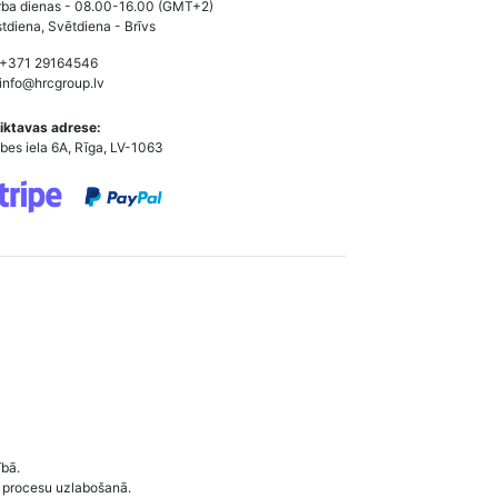
ba dienas - 08.00-16.00 (GMT+2)
tdiena, Svētdiena - Brīvs
 +371 29164546
info@hrcgroup.lv
iktavas adrese:
bes iela 6A, Rīga, LV-1063
ībā.
 procesu uzlabošanā.