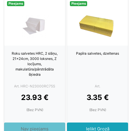
Pieejams
Pieejams
Roku salvetes HRC, 2 slāņu,
Papīra salvetes, dzeltenas
21x24cm, 3000 loksnes, Z
locījums,
makulatūra/pārstrādāta
šķiedra
Art. HRC-N23000RC75S
Art.
23.93 €
3.35 €
(Bez PVN)
(Bez PVN)
Nav pieejams
Ielikt Grozā