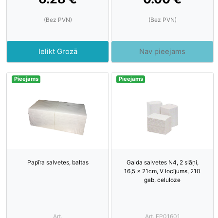
(Bez PVN)
(Bez PVN)
Ielikt Grozā
Nav pieejams
Pieejams
Pieejams
Papīra salvetes, baltas
Galda salvetes N4, 2 slāņi,
16,5 x 21cm, V locījums, 210
gab, celuloze
Art.
Art. FP01601