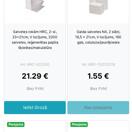
Salvetes rokām HRC, 2-sl.,
Galda salvetes N4, 2 slāņi,
23x21cm, V locījums, 3200
16,5 x 21cm, V locījums, 160
salvetes, reģenerētas papīra
gab, celuloze/jaunšķiedra
šķiedras/makulatūra
Art. HRC-V23200
Art. BRD-YSZZ0218
21.29 €
1.55 €
(Bez PVN)
(Bez PVN)
Ielikt Grozā
Nav pieejams
Pieejams
Pieejams