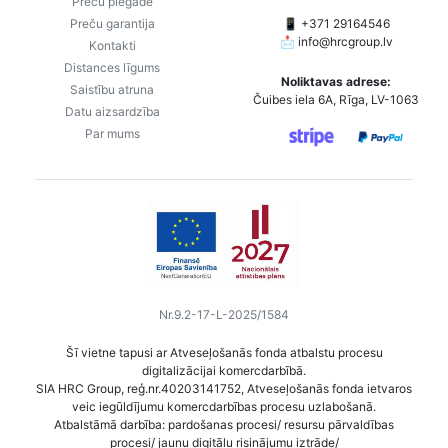
Preču piegāde
Preču garantija
📱 +371 29164546
📩
info@hrcgroup.lv
Kontakti
Distances līgums
Noliktavas adrese:
Saistību atruna
Čuibes iela 6A, Rīga, LV-1063
Datu aizsardzība
Par mums
Nr.9.2-17-L-2025/1584
Šī vietne tapusi ar Atveseļošanās fonda atbalstu procesu
digitalizācijai komercdarbībā.
SIA HRC Group, reģ.nr.40203141752, Atveseļošanās fonda ietvaros
veic iegūldījumu komercdarbības procesu uzlabošanā.
Atbalstāmā darbība: pardošanas procesi/ resursu pārvaldības
procesi/ jaunu digitālu risinājumu iztrāde/