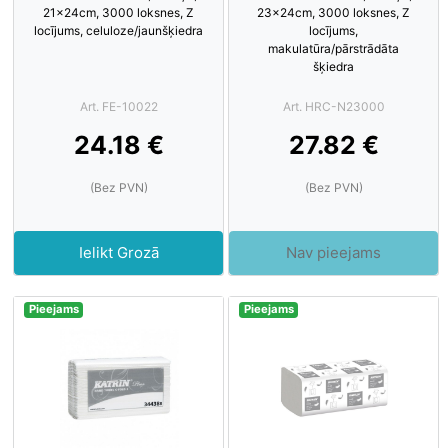
21x24cm, 3000 loksnes, Z
23x24cm, 3000 loksnes, Z
locījums, celuloze/jaunšķiedra
locījums,
makulatūra/pārstrādāta
šķiedra
Art. FE-10022
Art. HRC-N23000
24.18 €
27.82 €
(Bez PVN)
(Bez PVN)
Ielikt Grozā
Nav pieejams
Pieejams
Pieejams