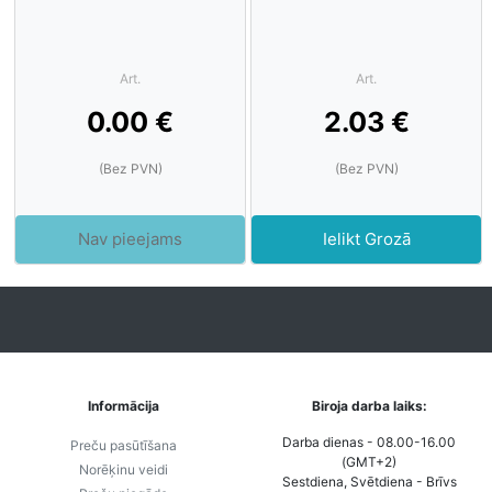
Art.
Art.
0.00 €
2.03 €
(Bez PVN)
(Bez PVN)
Nav pieejams
Ielikt Grozā
Informācija
Biroja darba laiks:
Darba dienas - 08.00-16.00
Preču pasūtīšana
(GMT+2)
Norēķinu veidi
Sestdiena, Svētdiena - Brīvs