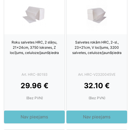
Roku salvetes HRC, 2 slāņu,
Salvetes rokām HRC, 2-sl.,
21x24cm, 3750 loksnes, Z
23x21cm, V locījums, 3200
locījums, celuloze/jaunšķiedra
salvetes, celuloze/jaunšķiedra
Art. HRC-80193
Art. HRC-V2320045VE
29.96 €
32.10 €
(Bez PVN)
(Bez PVN)
Nav pieejams
Nav pieejams