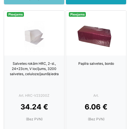
Pieejams
Pieejams
Salvetes rokām HRC, 2-sl.,
Papīra salvetes, bordo
24x23cm, V locījums, 3200
salvetes, celuloze/jaunšķiedra
Art. HRC-V23200Z
Art.
34.24 €
6.06 €
(Bez PVN)
(Bez PVN)