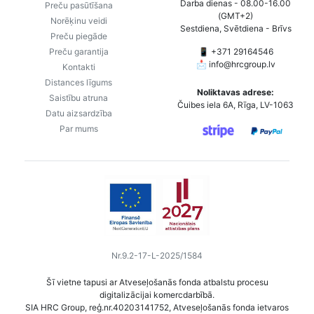
Darba dienas - 08.00-16.00
Preču pasūtīšana
(GMT+2)
Norēķinu veidi
Sestdiena, Svētdiena - Brīvs
Preču piegāde
Preču garantija
📱 +371 29164546
📩
info@hrcgroup.lv
Kontakti
Distances līgums
Noliktavas adrese:
Saistību atruna
Čuibes iela 6A, Rīga, LV-1063
Datu aizsardzība
Par mums
Nr.9.2-17-L-2025/1584
Šī vietne tapusi ar Atveseļošanās fonda atbalstu procesu
digitalizācijai komercdarbībā.
SIA HRC Group, reģ.nr.40203141752, Atveseļošanās fonda ietvaros