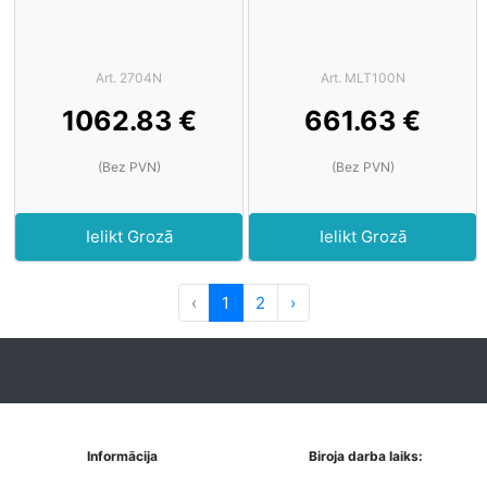
Art. 2704N
Art. MLT100N
1062.83 €
661.63 €
(Bez PVN)
(Bez PVN)
Ielikt Grozā
Ielikt Grozā
‹
1
2
›
Informācija
Biroja darba laiks: