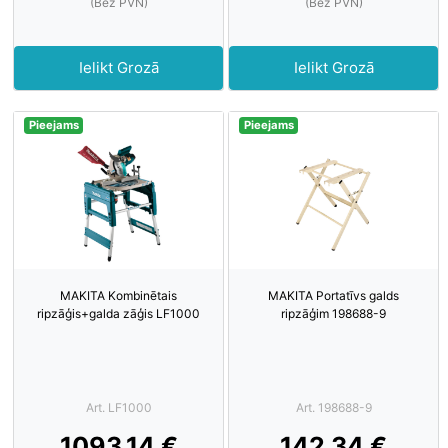
(Bez PVN)
(Bez PVN)
Ielikt Grozā
Ielikt Grozā
Pieejams
Pieejams
MAKITA Kombinētais
MAKITA Portatīvs galds
ripzāģis+galda zāģis LF1000
ripzāģim 198688-9
Art. LF1000
Art. 198688-9
1093.14 €
142.34 €