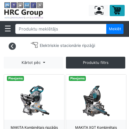
Meklēt
Elektriskie stacionārie ripzāģi
Kārtot pēc
Produktu filtrs
Pieejams
Pieejams
MAKITA Kombinētais ripzāģis
MAKITA XGT Kombinētais