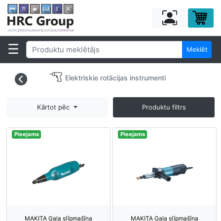
Meklēt
Elektriskie rotācijas instrumenti
Kārtot pēc
Produktu filtrs
Pieejams
Pieejams
MAKITA Gala slīpmašīna
MAKITA Gala slīpmašīna