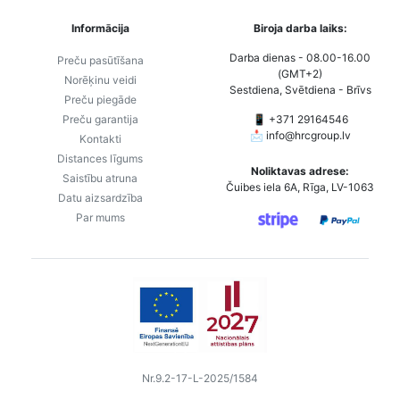
Informācija
Biroja darba laiks:
Darba dienas - 08.00-16.00
Preču pasūtīšana
(GMT+2)
Norēķinu veidi
Sestdiena, Svētdiena - Brīvs
Preču piegāde
Preču garantija
📱 +371 29164546
📩
info@hrcgroup.lv
Kontakti
Distances līgums
Noliktavas adrese:
Saistību atruna
Čuibes iela 6A, Rīga, LV-1063
Datu aizsardzība
Par mums
Nr.9.2-17-L-2025/1584