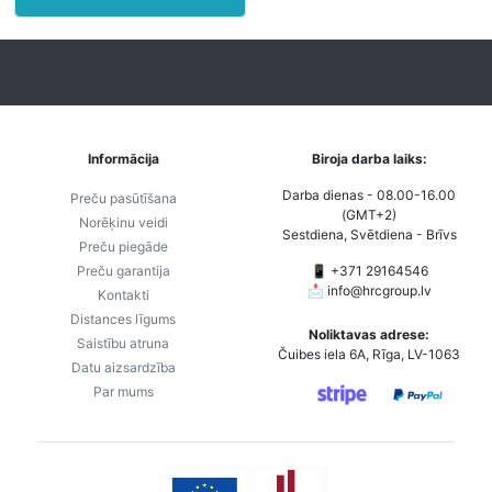
Informācija
Biroja darba laiks:
Darba dienas - 08.00-16.00
Preču pasūtīšana
(GMT+2)
Norēķinu veidi
Sestdiena, Svētdiena - Brīvs
Preču piegāde
Preču garantija
📱 +371 29164546
📩
info@hrcgroup.lv
Kontakti
Distances līgums
Noliktavas adrese:
Saistību atruna
Čuibes iela 6A, Rīga, LV-1063
Datu aizsardzība
Par mums