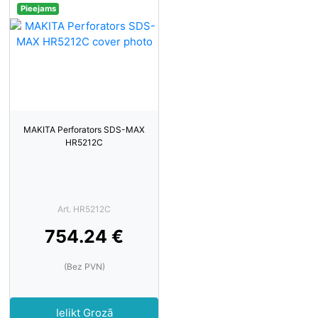
Pieejams
MAKITA Perforators SDS-MAX
HR5212C
Art. HR5212C
754.24 €
(Bez PVN)
Ielikt Grozā