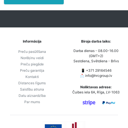
Informācija
Biroja darba laiks:
Darba dienas - 08.00-16.00
Preču pasūtīšana
(GMT+2)
Norēķinu veidi
Sestdiena, Svētdiena - Brīvs
Preču piegāde
Preču garantija
📱 +371 29164546
📩
info@hrcgroup.lv
Kontakti
Distances līgums
Noliktavas adrese:
Saistību atruna
Čuibes iela 6A, Rīga, LV-1063
Datu aizsardzība
Par mums