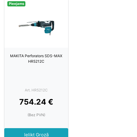
Pieejams
MAKITA Perforators SDS-MAX
HR5212C
Art. HR5212C
754.24 €
(Bez PVN)
Ielikt Grozā