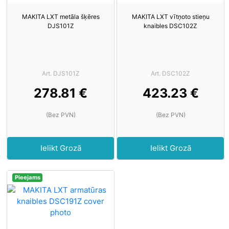
MAKITA LXT metāla šķēres
MAKITA LXT vītņoto stieņu
DJS101Z
knaibles DSC102Z
Art. DJS101Z
Art. DSC102Z
278.81 €
423.23 €
(Bez PVN)
(Bez PVN)
Ielikt Grozā
Ielikt Grozā
Pieejams