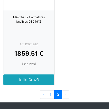
MAKITA LXT armatūras
knaibles DSC191Z
Art. DSC191Z
1859.51 €
(Bez PVN)
Ielikt Grozā
‹
1
2
›