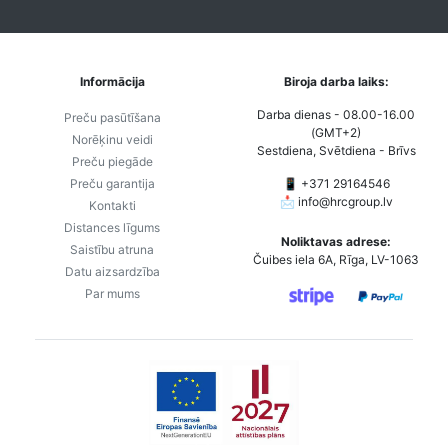
Informācija
Biroja darba laiks:
Darba dienas - 08.00-16.00
Preču pasūtīšana
(GMT+2)
Norēķinu veidi
Sestdiena, Svētdiena - Brīvs
Preču piegāde
Preču garantija
📱 +371 29164546
📩
info@hrcgroup.lv
Kontakti
Distances līgums
Noliktavas adrese:
Saistību atruna
Čuibes iela 6A, Rīga, LV-1063
Datu aizsardzība
Par mums