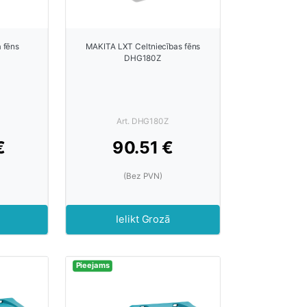
 fēns
MAKITA LXT Celtniecības fēns
DHG180Z
Art. DHG180Z
€
90.51 €
(Bez PVN)
Ielikt Grozā
Pieejams