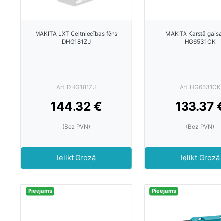
MAKITA LXT Celtniecības fēns
MAKITA Karstā gaisa
DHG181ZJ
HG6531CK
Art. DHG181ZJ
Art. HG6531CK
144.32 €
133.37 
(Bez PVN)
(Bez PVN)
Ielikt Grozā
Ielikt Grozā
Pieejams
Pieejams