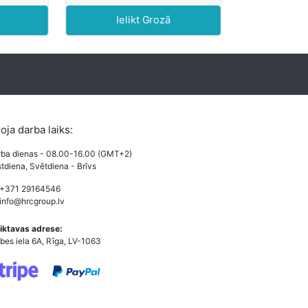
Ielikt Grozā
roja darba laiks:
ba dienas - 08.00-16.00 (GMT+2)
tdiena, Svētdiena - Brīvs
 +371 29164546
info@hrcgroup.lv
iktavas adrese:
bes iela 6A, Rīga, LV-1063