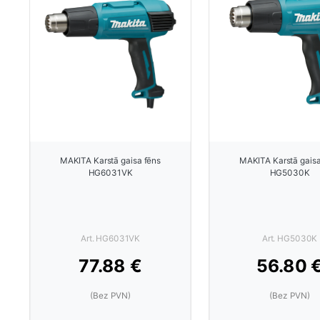
MAKITA Karstā gaisa fēns
MAKITA Karstā gaisa
HG6031VK
HG5030K
Art. HG6031VK
Art. HG5030K
77.88 €
56.80 
(Bez PVN)
(Bez PVN)