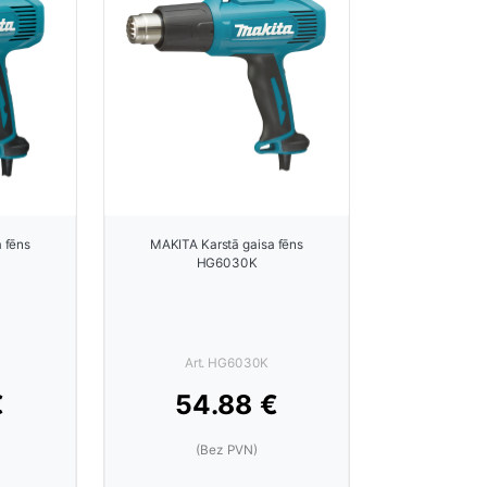
 fēns
MAKITA Karstā gaisa fēns
HG6030K
Art. HG6030K
€
54.88 €
(Bez PVN)