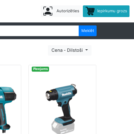
Autorizēties
Iepirkumu grozs
Meklēt
Cena - Dilstoši
Pieejams