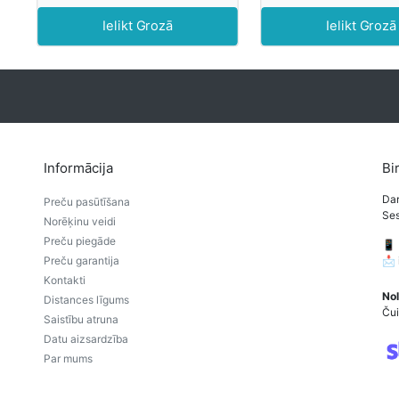
Ielikt Grozā
Ielikt Grozā
Informācija
Bi
Dar
Preču pasūtīšana
Ses
Norēķinu veidi
Preču piegāde
📱
Preču garantija
📩
Kontakti
Nol
Distances līgums
Čui
Saistību atruna
Datu aizsardzība
Par mums