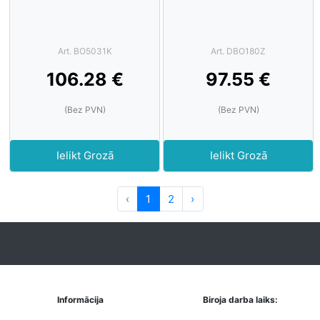
Art. BO5031K
Art. DBO180Z
106.28 €
97.55 €
(Bez PVN)
(Bez PVN)
Ielikt Grozā
Ielikt Grozā
‹
1
2
›
Informācija
Biroja darba laiks: