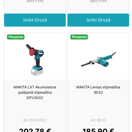
(Bez PVN)
(Bez PVN)
Ielikt Grozā
Ielikt Grozā
Pieejams
Pieejams
MAKITA LXT Akumulatora
MAKITA Lentas slīpmašīna
pulējamā slīpmašīna
9032
DPV300Z
Art. DPV300Z
Art. 9032
202.78 €
185.90 €