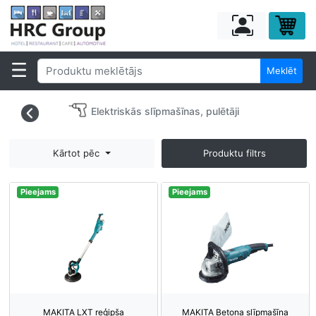
Meklēt
Elektriskās slīpmašīnas, pulētāji
Kārtot pēc
Produktu filtrs
Pieejams
Pieejams
MAKITA LXT reģipša
MAKITA Betona slīpmašīna