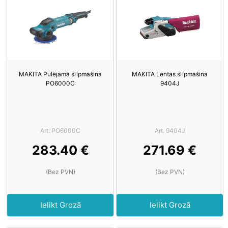
MAKITA Pulējamā slīpmašīna
MAKITA Lentas slīpmašīna
PO6000C
9404J
Art. PO6000C
Art. 9404J
283.40 €
271.69 €
(Bez PVN)
(Bez PVN)
Ielikt Grozā
Ielikt Grozā