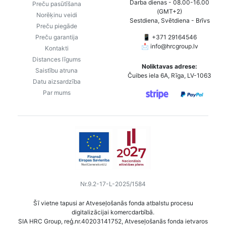
Darba dienas - 08.00-16.00
Preču pasūtīšana
(GMT+2)
Norēķinu veidi
Sestdiena, Svētdiena - Brīvs
Preču piegāde
Preču garantija
📱 +371 29164546
📩
info@hrcgroup.lv
Kontakti
Distances līgums
Noliktavas adrese:
Saistību atruna
Čuibes iela 6A, Rīga, LV-1063
Datu aizsardzība
Par mums
Nr.9.2-17-L-2025/1584
Šī vietne tapusi ar Atveseļošanās fonda atbalstu procesu
digitalizācijai komercdarbībā.
SIA HRC Group, reģ.nr.40203141752, Atveseļošanās fonda ietvaros