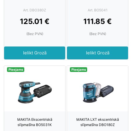
Art. DBO380Z
Art. BO5041
125.01 €
111.85 €
(Bez PVN)
(Bez PVN)
Ielikt Grozā
Ielikt Grozā
Pieejams
Pieejams
MAKITA Ekscentriskā
MAKITA LXT ekscentriskā
slīpmašīna BO5031K
slīpmašīna DBO180Z