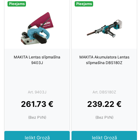
Pieejams
Pieejams
MAKITA Lentas slīpmašīna
MAKITA Akumulatora Lentas
9403J
slīpmašīna DBS180Z
Art. 9403J
Art. DBS180Z
261.73 €
239.22 €
(Bez PVN)
(Bez PVN)
Ielikt Grozā
Ielikt Grozā