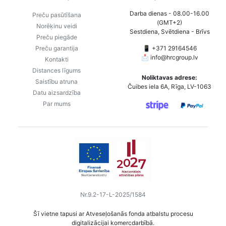
Darba dienas - 08.00-16.00
Preču pasūtīšana
(GMT+2)
Norēķinu veidi
Sestdiena, Svētdiena - Brīvs
Preču piegāde
Preču garantija
📱 +371 29164546
📩
info@hrcgroup.lv
Kontakti
Distances līgums
Noliktavas adrese:
Saistību atruna
Čuibes iela 6A, Rīga, LV-1063
Datu aizsardzība
Par mums
Nr.9.2-17-L-2025/1584
Šī vietne tapusi ar Atveseļošanās fonda atbalstu procesu
digitalizācijai komercdarbībā.