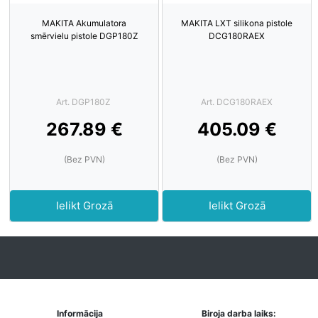
MAKITA Akumulatora
MAKITA LXT silikona pistole
smērvielu pistole DGP180Z
DCG180RAEX
Art. DGP180Z
Art. DCG180RAEX
267.89 €
405.09 €
(Bez PVN)
(Bez PVN)
Ielikt Grozā
Ielikt Grozā
Informācija
Biroja darba laiks: