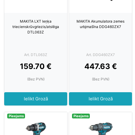
MAKITA LXT leņķa
MAKITA Akumulatora zemes
triecienskrūvgriezis/atslēga
urbjmašīna DDG460ZX7
DTL063Z
Art. DTL063Z
Art. DDG460ZX7
159.70 €
447.63 €
(Bez PVN)
(Bez PVN)
Ielikt Grozā
Ielikt Grozā
Pieejams
Pieejams