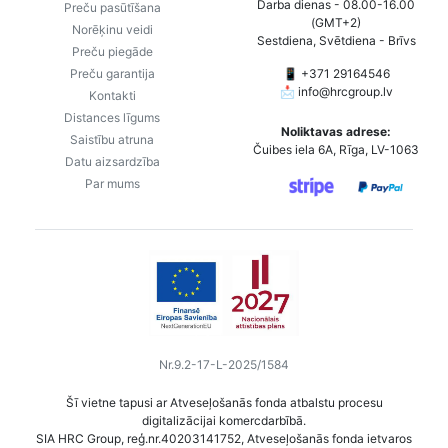
Darba dienas - 08.00-16.00
Preču pasūtīšana
(GMT+2)
Norēķinu veidi
Sestdiena, Svētdiena - Brīvs
Preču piegāde
Preču garantija
📱 +371 29164546
📩
info@hrcgroup.lv
Kontakti
Distances līgums
Noliktavas adrese:
Saistību atruna
Čuibes iela 6A, Rīga, LV-1063
Datu aizsardzība
Par mums
Nr.9.2-17-L-2025/1584
Šī vietne tapusi ar Atveseļošanās fonda atbalstu procesu
digitalizācijai komercdarbībā.
SIA HRC Group, reģ.nr.40203141752, Atveseļošanās fonda ietvaros