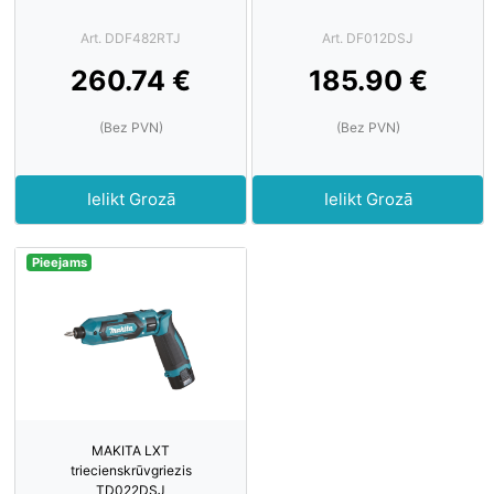
Art. DDF482RTJ
Art. DF012DSJ
260.74 €
185.90 €
(Bez PVN)
(Bez PVN)
Ielikt Grozā
Ielikt Grozā
Pieejams
MAKITA LXT
triecienskrūvgriezis
TD022DSJ