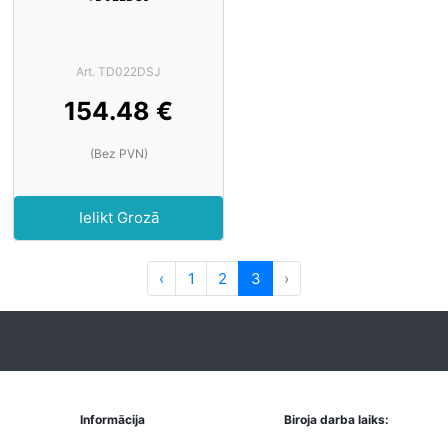
Art. TD022DSJ
154.48 €
(Bez PVN)
Ielikt Grozā
‹
1
2
3
›
Informācija
Biroja darba laiks: