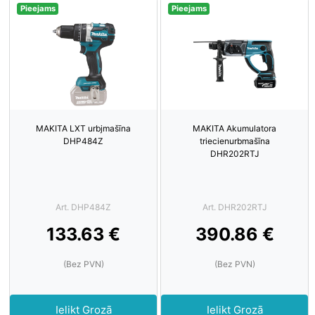
Pieejams
Pieejams
MAKITA LXT urbjmašīna
MAKITA Akumulatora
DHP484Z
triecienurbmašīna
DHR202RTJ
Art. DHP484Z
Art. DHR202RTJ
133.63 €
390.86 €
(Bez PVN)
(Bez PVN)
Ielikt Grozā
Ielikt Grozā