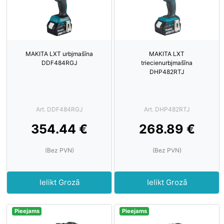
MAKITA LXT urbjmašīna
MAKITA LXT
DDF484RGJ
triecienurbjmašīna
DHP482RTJ
Art. DDF484RGJ
Art. DHP482RTJ
354.44 €
268.89 €
(Bez PVN)
(Bez PVN)
Ielikt Grozā
Ielikt Grozā
Pieejams
Pieejams