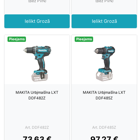
(Bez PVN)
(Bez PVN)
Ielikt Grozā
Ielikt Grozā
Pieejams
Pieejams
MAKITA Urbjmašīna LXT
MAKITA Urbjmašīna LXT
DDF482Z
DDF485Z
Art. DDF482Z
Art. DDF485Z
73.63 €
97.27 €