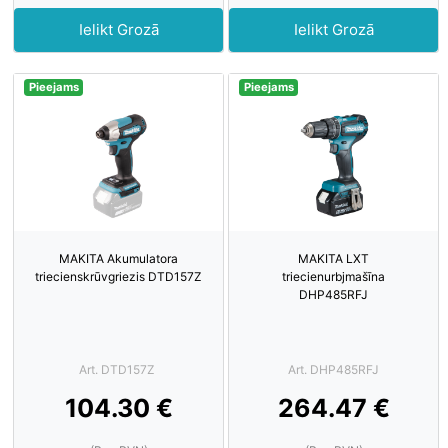
Ielikt Grozā
Ielikt Grozā
Pieejams
Pieejams
MAKITA Akumulatora
MAKITA LXT
triecienskrūvgriezis DTD157Z
triecienurbjmašīna
DHP485RFJ
Art. DTD157Z
Art. DHP485RFJ
104.30 €
264.47 €