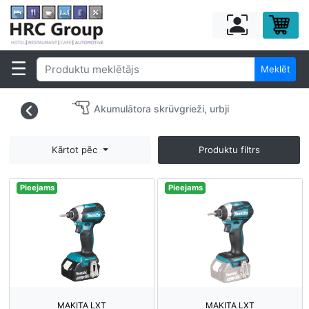
Meklēt
Akumulātora skrūvgrieži, urbji
Kārtot pēc
Produktu filtrs
Pieejams
Pieejams
MAKITA LXT
MAKITA LXT