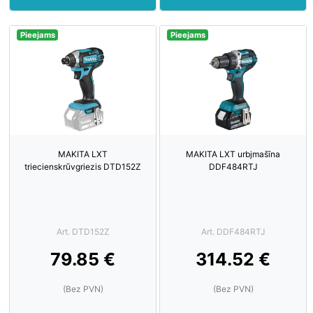
Pieejams
Pieejams
MAKITA LXT
MAKITA LXT urbjmašīna
triecienskrūvgriezis DTD152Z
DDF484RTJ
Art. DTD152Z
Art. DDF484RTJ
79.85 €
314.52 €
(Bez PVN)
(Bez PVN)