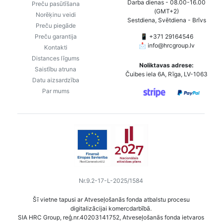
Darba dienas - 08.00-16.00
Preču pasūtīšana
(GMT+2)
Norēķinu veidi
Sestdiena, Svētdiena - Brīvs
Preču piegāde
Preču garantija
📱 +371 29164546
📩
info@hrcgroup.lv
Kontakti
Distances līgums
Noliktavas adrese:
Saistību atruna
Čuibes iela 6A, Rīga, LV-1063
Datu aizsardzība
Par mums
Nr.9.2-17-L-2025/1584
Šī vietne tapusi ar Atveseļošanās fonda atbalstu procesu
digitalizācijai komercdarbībā.
SIA HRC Group, reģ.nr.40203141752, Atveseļošanās fonda ietvaros