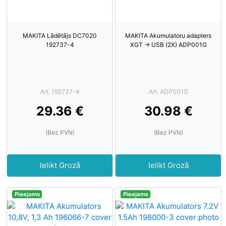
MAKITA Lādētājs DC7020
MAKITA Akumulatoru adapters
192737-4
XGT -> USB (2X) ADP001G
Art. 192737-4
Art. ADP001G
29.36 €
30.98 €
(Bez PVN)
(Bez PVN)
Ielikt Grozā
Ielikt Grozā
Pieejams
Pieejams