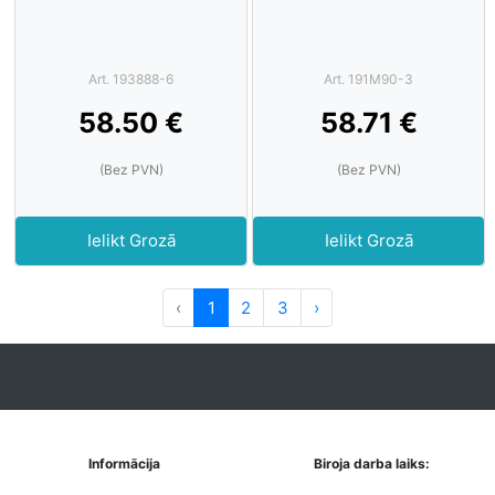
Art. 193888-6
Art. 191M90-3
58.50 €
58.71 €
(Bez PVN)
(Bez PVN)
Ielikt Grozā
Ielikt Grozā
‹
1
2
3
›
Informācija
Biroja darba laiks: