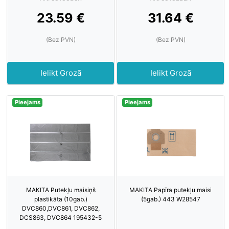
23.59 €
31.64 €
(Bez PVN)
(Bez PVN)
Ielikt Grozā
Ielikt Grozā
Pieejams
Pieejams
MAKITA Putekļu maisiņš
MAKITA Papīra putekļu maisi
plastikāta (10gab.)
(5gab.) 443 W28547
DVC860,DVC861, DVC862,
DCS863, DVC864 195432-5