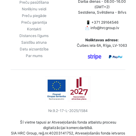
Darba dienas - 08.00-16.00
Preču pasūtīšana
(GMT+2)
Norēķinu veidi
Sestdiena, Svētdiena - Brīvs
Preču piegāde
Preču garantija
📱 +371 29164546
📩
info@hrcgroup.lv
Kontakti
Distances līgums
Noliktavas adrese:
Saistību atruna
Čuibes iela 6A, Rīga, LV-1063
Datu aizsardzība
Par mums
Nr.9.2-17-L-2025/1584
Šī vietne tapusi ar Atveseļošanās fonda atbalstu procesu
digitalizācijai komercdarbībā.
SIA HRC Group, reģ.nr.40203141752, Atveseļošanās fonda ietvaros