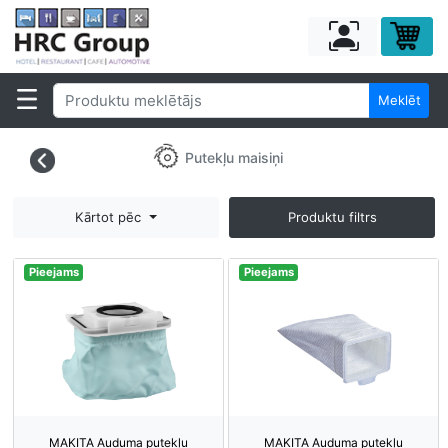
Meklēt
Putekļu maisiņi
Kārtot pēc
Produktu filtrs
Pieejams
Pieejams
MAKITA Auduma putekļu
MAKITA Auduma putekļu