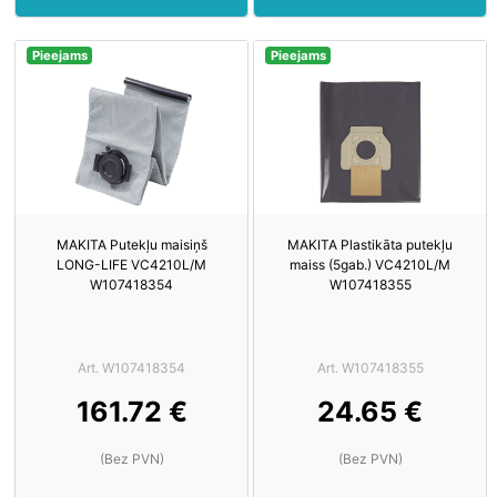
Pieejams
Pieejams
MAKITA Putekļu maisiņš
MAKITA Plastikāta putekļu
LONG-LIFE VC4210L/M
maiss (5gab.) VC4210L/M
W107418354
W107418355
Art. W107418354
Art. W107418355
161.72 €
24.65 €
(Bez PVN)
(Bez PVN)