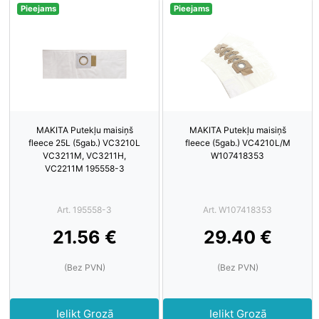
Pieejams
Pieejams
MAKITA Putekļu maisiņš
MAKITA Putekļu maisiņš
fleece 25L (5gab.) VC3210L
fleece (5gab.) VC4210L/M
VC3211M, VC3211H,
W107418353
VC2211M 195558-3
Art. 195558-3
Art. W107418353
21.56 €
29.40 €
(Bez PVN)
(Bez PVN)
Ielikt Grozā
Ielikt Grozā