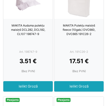
MAKITA Auduma putekļu
MAKITA Putekļu maisiņš
maisiņš DCL282, DCL182,
fleece (10gab.) DVC660,
CL107 198747-9
DVC665 191C26-2
Art. 198747-9
Art. 191C26-2
3.51 €
17.51 €
(Bez PVN)
(Bez PVN)
Ielikt Grozā
Ielikt Grozā
Pieejams
Pieejams