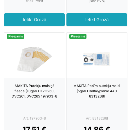
(Bez PVN)
(Bez PVN)
Ielikt Grozā
Ielikt Grozā
Pieejams
Pieejams
MAKITA Putekļu maisiņš
MAKITA Papīra putekļu maisi
fleece (10gab.) DVC260,
(5gab.) Baltie/plānie 440
DVC261, DVC265 197903-8
83132B8I
Art. 197903-8
Art. 83132B8I
17.51 €
14.86 €