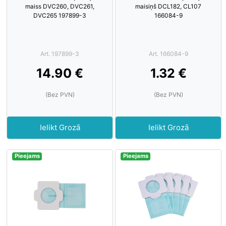
maiss DVC260, DVC261,
maisiņš DCL182, CL107
DVC265 197899-3
166084-9
Art. 197899-3
Art. 166084-9
14.90 €
1.32 €
(Bez PVN)
(Bez PVN)
Ielikt Grozā
Ielikt Grozā
Pieejams
Pieejams