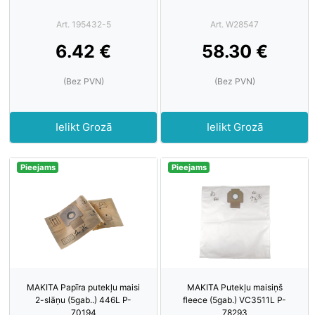
Art. 195432-5
Art. W28547
6.42 €
58.30 €
(Bez PVN)
(Bez PVN)
Ielikt Grozā
Ielikt Grozā
Pieejams
Pieejams
MAKITA Papīra putekļu maisi
MAKITA Putekļu maisiņš
2-slāņu (5gab..) 446L P-
fleece (5gab.) VC3511L P-
70194
78293