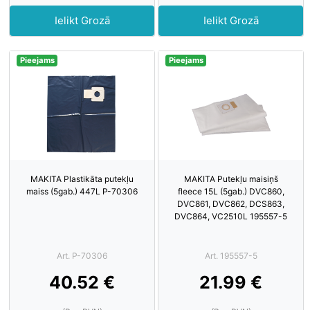
Ielikt Grozā
Ielikt Grozā
Pieejams
Pieejams
MAKITA Plastikāta putekļu
MAKITA Putekļu maisiņš
maiss (5gab.) 447L P-70306
fleece 15L (5gab.) DVC860,
DVC861, DVC862, DCS863,
DVC864, VC2510L 195557-5
Art. P-70306
Art. 195557-5
40.52 €
21.99 €