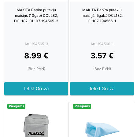
MAKITA Papīra putekļu
MAKITA Papīra putekļu
maisiņš (10gab) DCL282,
maisiņš (5gab.) DCL182,
DCL182, CL107 194565-3
CL107 194566-1
Art. 194565-3
Art. 194566-1
8.99 €
3.57 €
(Bez PVN)
(Bez PVN)
Ielikt Grozā
Ielikt Grozā
Pieejams
Pieejams