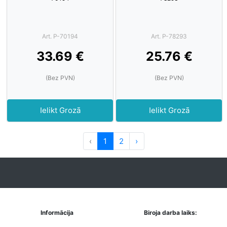
Art. P-70194
Art. P-78293
33.69 €
25.76 €
(Bez PVN)
(Bez PVN)
Ielikt Grozā
Ielikt Grozā
‹
1
2
›
Informācija
Biroja darba laiks: