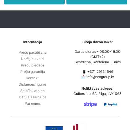
Informācija
Biroja darba laiks:
Darba dienas - 08.00-16.00
Preču pasūtīšana
(GMT+2)
Norēķinu veidi
Sestdiena, Svētdiena - Brīvs
Preču piegāde
Preču garantija
📱 +371 29164546
📩
info@hrcgroup.lv
Kontakti
Distances līgums
Noliktavas adrese:
Saistību atruna
Čuibes iela 6A, Rīga, LV-1063
Datu aizsardzība
Par mums