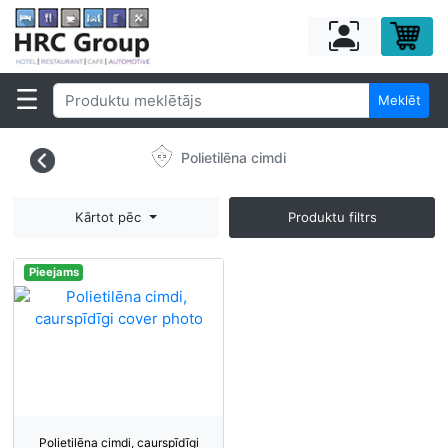
Meklēt
Polietilēna cimdi
Kārtot pēc
Produktu filtrs
Pieejams
Polietilēna cimdi, caurspīdīgi