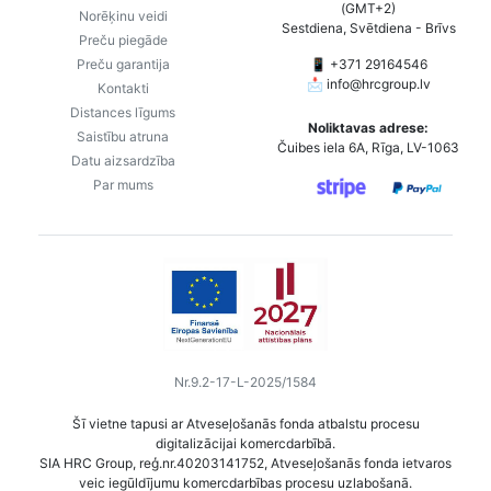
(GMT+2)
Norēķinu veidi
Sestdiena, Svētdiena - Brīvs
Preču piegāde
Preču garantija
📱 +371 29164546
📩
info@hrcgroup.lv
Kontakti
Distances līgums
Noliktavas adrese:
Saistību atruna
Čuibes iela 6A, Rīga, LV-1063
Datu aizsardzība
Par mums
Nr.9.2-17-L-2025/1584
Šī vietne tapusi ar Atveseļošanās fonda atbalstu procesu
digitalizācijai komercdarbībā.
SIA HRC Group, reģ.nr.40203141752, Atveseļošanās fonda ietvaros
veic iegūldījumu komercdarbības procesu uzlabošanā.