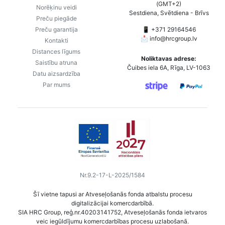
(GMT+2)
Norēķinu veidi
Sestdiena, Svētdiena - Brīvs
Preču piegāde
Preču garantija
📱 +371 29164546
📩
info@hrcgroup.lv
Kontakti
Distances līgums
Noliktavas adrese:
Saistību atruna
Čuibes iela 6A, Rīga, LV-1063
Datu aizsardzība
Par mums
Nr.9.2-17-L-2025/1584
Šī vietne tapusi ar Atveseļošanās fonda atbalstu procesu
digitalizācijai komercdarbībā.
SIA HRC Group, reģ.nr.40203141752, Atveseļošanās fonda ietvaros
veic iegūldījumu komercdarbības procesu uzlabošanā.