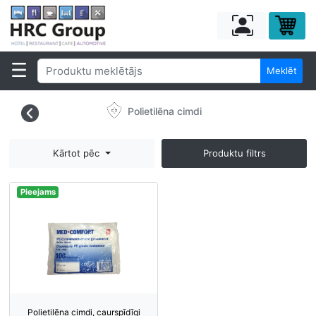
Meklēt
Polietilēna cimdi
Kārtot pēc
Produktu filtrs
Pieejams
Polietilēna cimdi, caurspīdīgi