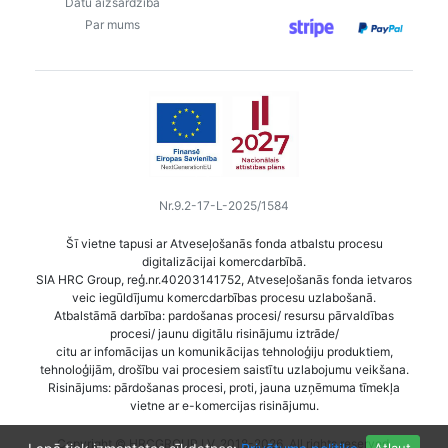
Datu aizsardzība
Par mums
Nr.9.2-17-L-2025/1584
Šī vietne tapusi ar Atveseļošanās fonda atbalstu procesu
digitalizācijai komercdarbībā.
SIA HRC Group, reģ.nr.40203141752, Atveseļošanās fonda ietvaros
veic iegūldījumu komercdarbības procesu uzlabošanā.
Atbalstāmā darbība: pardošanas procesi/ resursu pārvaldības
procesi/ jaunu digitālu risinājumu iztrāde/
citu ar infomācijas un komunikācijas tehnoloģiju produktiem,
tehnoloģijām, drošību vai procesiem saistītu uzlabojumu veikšana.
Risinājums: pārdošanas procesi, proti, jauna uzņēmuma tīmekļa
vietne ar e-komercijas risinājumu.
Copyright © HRCGROUP.LV, 2018-2026. All rights reserved.