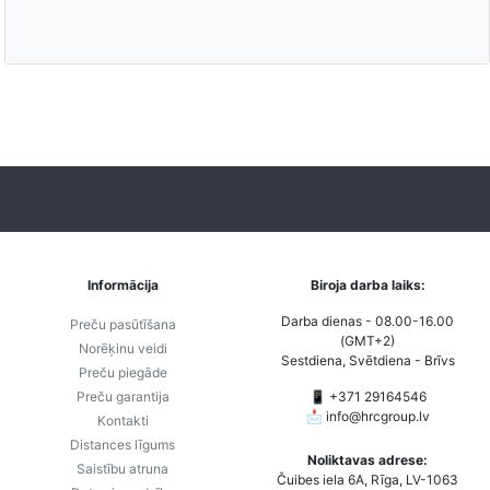
Informācija
Biroja darba laiks:
Darba dienas - 08.00-16.00
Preču pasūtīšana
(GMT+2)
Norēķinu veidi
Sestdiena, Svētdiena - Brīvs
Preču piegāde
Preču garantija
📱 +371 29164546
📩
info@hrcgroup.lv
Kontakti
Distances līgums
Noliktavas adrese:
Saistību atruna
Čuibes iela 6A, Rīga, LV-1063