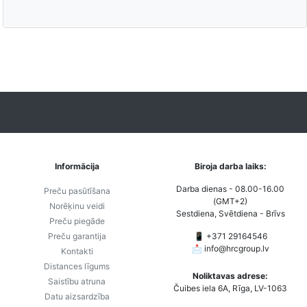
Informācija
Biroja darba laiks:
Darba dienas - 08.00-16.00
Preču pasūtīšana
(GMT+2)
Norēķinu veidi
Sestdiena, Svētdiena - Brīvs
Preču piegāde
Preču garantija
📱 +371 29164546
📩
info@hrcgroup.lv
Kontakti
Distances līgums
Noliktavas adrese:
Saistību atruna
Čuibes iela 6A, Rīga, LV-1063
Datu aizsardzība