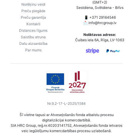
(GMT+2)
Norēķinu veidi
Sestdiena, Svētdiena - Brīvs
Preču piegāde
Preču garantija
📱 +371 29164546
📩
info@hrcgroup.lv
Kontakti
Distances līgums
Noliktavas adrese:
Saistību atruna
Čuibes iela 6A, Rīga, LV-1063
Datu aizsardzība
Par mums
Nr.9.2-17-L-2025/1584
Šī vietne tapusi ar Atveseļošanās fonda atbalstu procesu
digitalizācijai komercdarbībā.
SIA HRC Group, reģ.nr.40203141752, Atveseļošanās fonda ietvaros
veic iegūldījumu komercdarbības procesu uzlabošanā.