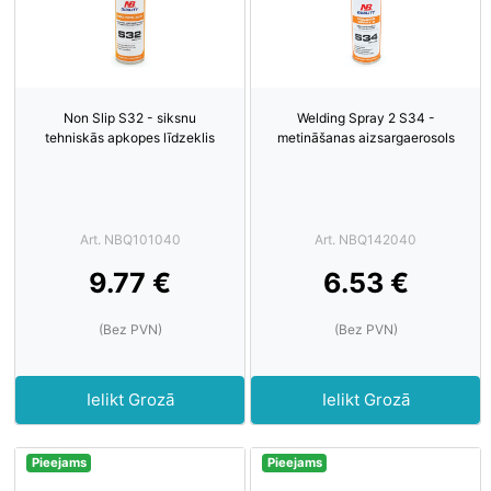
Non Slip S32 - siksnu
Welding Spray 2 S34 -
tehniskās apkopes līdzeklis
metināšanas aizsargaerosols
Art. NBQ101040
Art. NBQ142040
9.77 €
6.53 €
(Bez PVN)
(Bez PVN)
Ielikt Grozā
Ielikt Grozā
Pieejams
Pieejams