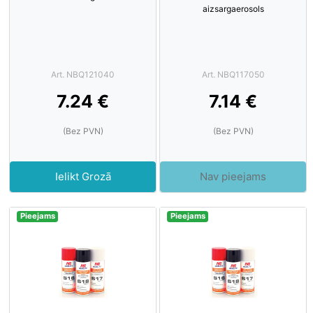
aizsargaerosols
Art. NBQ121040
Art. NBQ117050
7.24 €
7.14 €
(Bez PVN)
(Bez PVN)
Ielikt Grozā
Nav pieejams
Pieejams
Pieejams