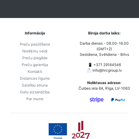
Informācija
Biroja darba laiks:
Darba dienas - 08.00-16.00
Preču pasūtīšana
(GMT+2)
Norēķinu veidi
Sestdiena, Svētdiena - Brīvs
Preču piegāde
Preču garantija
📱 +371 29164546
📩
info@hrcgroup.lv
Kontakti
Distances līgums
Noliktavas adrese:
Saistību atruna
Čuibes iela 6A, Rīga, LV-1063
Datu aizsardzība
Par mums