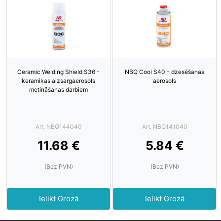
Ceramic Welding Shield S36 -
NBQ Cool S40 - dzesēšanas
keramikas aizsargaerosols
aerosols
metināšanas darbiem
Art. NBQ144040
Art. NBQ141040
11.68 €
5.84 €
(Bez PVN)
(Bez PVN)
Ielikt Grozā
Ielikt Grozā