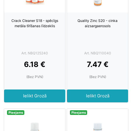
Crack Cleaner S18 - spēcīgs
Quality Zinc S20 - cinka
metāla tīrīšanas līdzeklis
aizsargaerosols
Art. NBQ125240
Art. NBQ110040
6.18 €
7.47 €
(Bez PVN)
(Bez PVN)
Ielikt Grozā
Ielikt Grozā
Pieejams
Pieejams